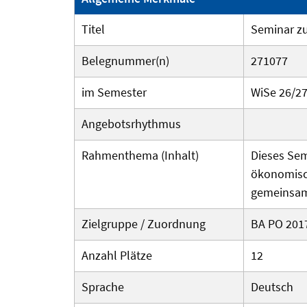
Titel
Seminar z
Belegnummer(n)
271077
im Semester
WiSe 26/2
Angebotsrhythmus
Rahmenthema (Inhalt)
Dieses Sem
ökonomisch
gemeinsam 
Zielgruppe / Zuordnung
BA PO 201
Anzahl Plätze
12
Sprache
Deutsch