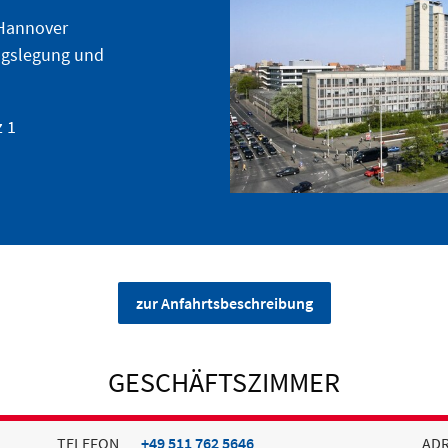
 Hannover
ungslegung und
z 1
zur Anfahrtsbeschreibung
GESCHÄFTSZIMMER
TELEFON
+49 511 762 5646
AD