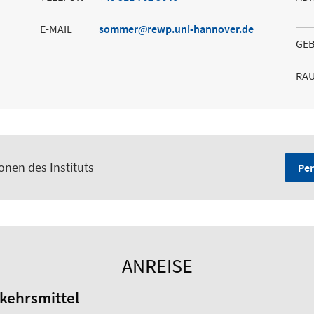
E-MAIL
sommer
rewp.uni-hannover.de
GE
RA
onen des Instituts
Per
ANREISE
rkehrsmittel