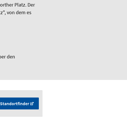
orther Platz. Der
tz", von dem es
ber den
Standortfinder